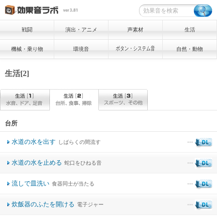
戦闘
演出・アニメ
声素材
生活
ボタン・システム音
機械・乗り物
環境音
自然・動物
生活[2]
台所
水道の水を出す
しばらくの間流す
水道の水を止める
蛇口をひねる音
流しで皿洗い
食器同士が当たる
炊飯器のふたを開ける
電子ジャー