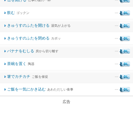
仕事の後の一杯
飲む
ゴックン
きゅうすのふたを開ける
湯気が上がる
きゅうすのふたを閉める
カポッ
バナナをむしる
房から切り離す
茶碗を置く
陶器
箸でカチカチ
ご飯を催促
ご飯を一気にかき込む
あわただしい食事
広告