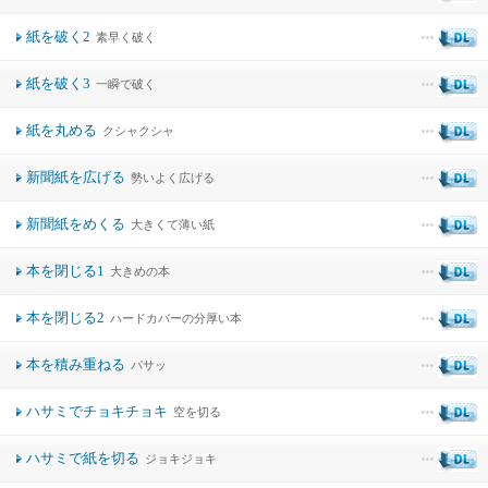
紙を破く2
素早く破く
紙を破く3
一瞬で破く
紙を丸める
クシャクシャ
新聞紙を広げる
勢いよく広げる
新聞紙をめくる
大きくて薄い紙
本を閉じる1
大きめの本
本を閉じる2
ハードカバーの分厚い本
本を積み重ねる
パサッ
ハサミでチョキチョキ
空を切る
ハサミで紙を切る
ジョキジョキ