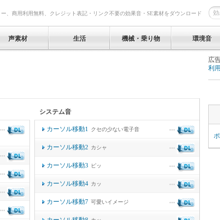
リー、商用利用無料、クレジット表記・リンク不要の効果音・SE素材をダウンロード
声素材
生活
機械・乗り物
環境音
広
利
システム音
カーソル移動1
クセの少ない電子音
ポ
カーソル移動2
カシャ
カーソル移動3
ピッ
カーソル移動4
カッ
カーソル移動7
可愛いイメージ
カーソル移動8