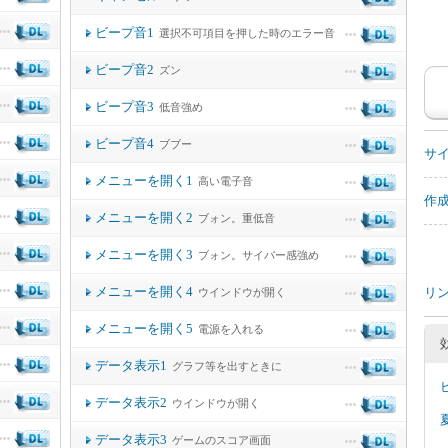
ビープ音1
選択不可項目を押した時のエラー音
ビープ音2
ズン
ビープ音3
低音強め
ビープ音4
ブブー
サ
メニューを開く1
高い電子音
作
メニューを開く2
ブォン。重低音
メニューを開く3
ブォン。サイバー感強め
メニューを開く4
リ
ウインドウが開く
メニューを開く5
電源を入れる
データ表示1
グラフ等を出すときに
データ表示2
ウインドウが開く
データ表示3
ゲームのスコア画面