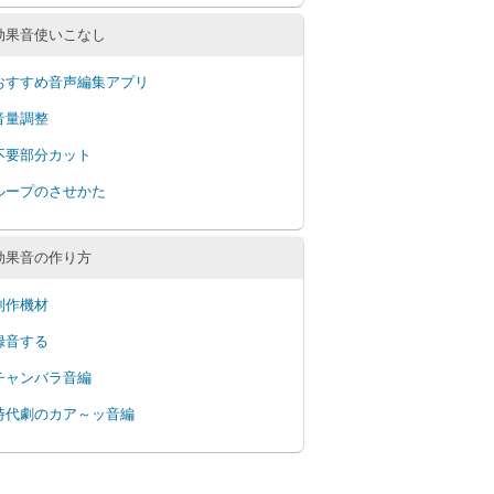
効果音使いこなし
おすすめ音声編集アプリ
音量調整
不要部分カット
ループのさせかた
効果音の作り方
制作機材
録音する
チャンバラ音編
時代劇のカア～ッ音編